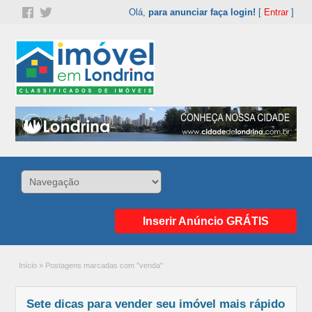
Olá,
para anunciar faça login!
[
Entrar
]
Inserir Anúncio GRÁTIS
Início
»
Postagens marcadas com "venda"
Sete dicas para vender seu imóvel mais rápido