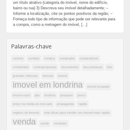
um título atrativo (categoria do imóvel, nome do edifício,
bairro ou rua) 3) Descreva seu imóvel detalhadamente; –
Informe a localização, cite os pontos positivos da região; –
Forneça todo tipo de informação que pode ser relevante para
a compra, como a metragem do imóvel, […]
Palavras-chave
cartorio
certidao
compra
comprador
compradores
condominio
contrapropostas
documentos
documetacao
foto
grandes reformas
imoveis
imovel
imovel em londrina
imovel ocupado
imovel vazio
iptu
londrina
pesquise
preco
preço na media do mercado
propaganda
rapido
registro de imoveis
sete dicas para vender seu imovel mais rapido
venda
vende
vendedor