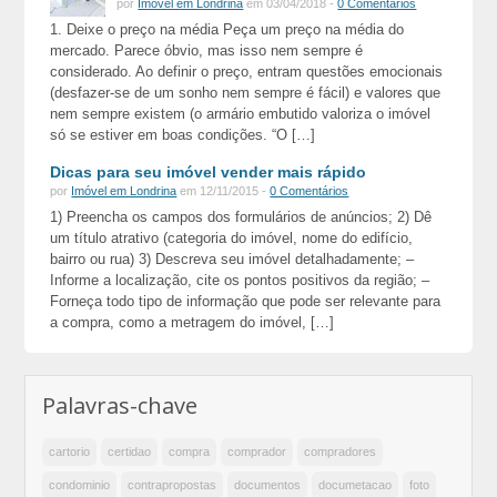
por
Imóvel em Londrina
em 03/04/2018 -
0 Comentários
1. Deixe o preço na média Peça um preço na média do
mercado. Parece óbvio, mas isso nem sempre é
considerado. Ao definir o preço, entram questões emocionais
(desfazer-se de um sonho nem sempre é fácil) e valores que
nem sempre existem (o armário embutido valoriza o imóvel
só se estiver em boas condições. “O […]
Dicas para seu imóvel vender mais rápido
por
Imóvel em Londrina
em 12/11/2015 -
0 Comentários
1) Preencha os campos dos formulários de anúncios; 2) Dê
um título atrativo (categoria do imóvel, nome do edifício,
bairro ou rua) 3) Descreva seu imóvel detalhadamente; –
Informe a localização, cite os pontos positivos da região; –
Forneça todo tipo de informação que pode ser relevante para
a compra, como a metragem do imóvel, […]
Palavras-chave
cartorio
certidao
compra
comprador
compradores
condominio
contrapropostas
documentos
documetacao
foto