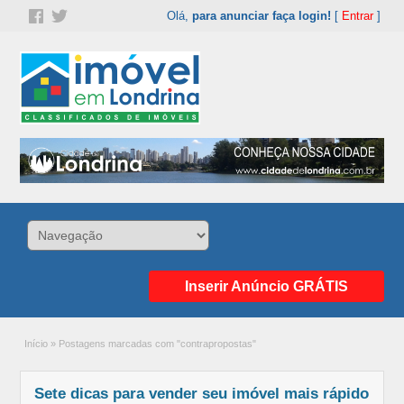
Olá,
para anunciar faça login!
[
Entrar
]
Inserir Anúncio GRÁTIS
Início
»
Postagens marcadas com "contrapropostas"
Sete dicas para vender seu imóvel mais rápido