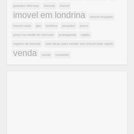
grandes reformas
imoveis
imovel
imovel em londrina
imovel ocupado
imovel vazio
iptu
londrina
pesquise
preco
preço na media do mercado
propaganda
rapido
registro de imoveis
sete dicas para vender seu imovel mais rapido
venda
vende
vendedor