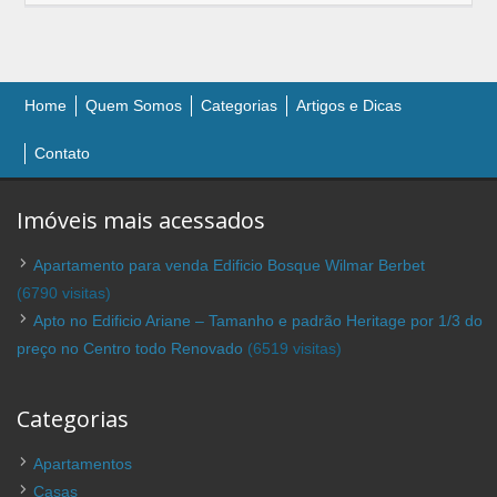
Home
Quem Somos
Categorias
Artigos e Dicas
Contato
Imóveis mais acessados
Apartamento para venda Edificio Bosque Wilmar Berbet
(6790 visitas)
Apto no Edificio Ariane – Tamanho e padrão Heritage por 1/3 do
preço no Centro todo Renovado
(6519 visitas)
Categorias
Apartamentos
Casas