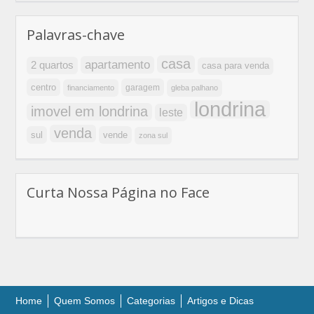
Palavras-chave
casa
apartamento
2 quartos
casa para venda
centro
garagem
financiamento
gleba palhano
londrina
imovel em londrina
leste
venda
sul
vende
zona sul
Curta Nossa Página no Face
Home
Quem Somos
Categorias
Artigos e Dicas