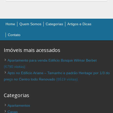
Home
Quem Somos
Categorias
Artigos e Dicas
Contato
Imóveis mais acessados
Apartamento para venda Edificio Bosque Wilmar Berbet
(6790 visitas)
Apto no Edificio Ariane – Tamanho e padrão Heritage por 1/3 do
preço no Centro todo Renovado
(6519 visitas)
Categorias
Apartamentos
Casas