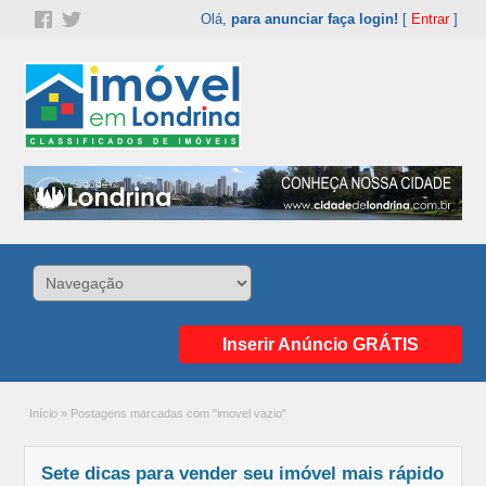
Olá,
para anunciar faça login!
[
Entrar
]
Inserir Anúncio GRÁTIS
Início
»
Postagens marcadas com "imovel vazio"
Sete dicas para vender seu imóvel mais rápido