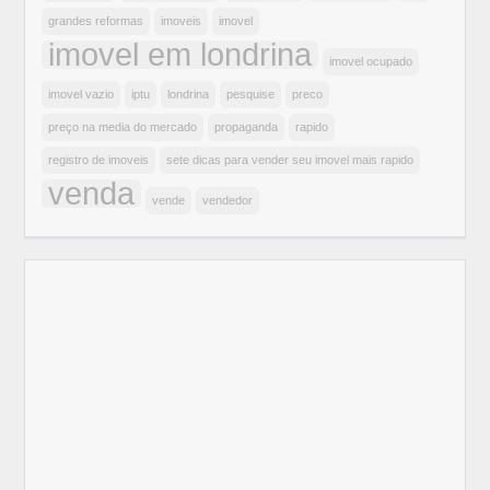
grandes reformas
imoveis
imovel
imovel em londrina
imovel ocupado
imovel vazio
iptu
londrina
pesquise
preco
preço na media do mercado
propaganda
rapido
registro de imoveis
sete dicas para vender seu imovel mais rapido
venda
vende
vendedor