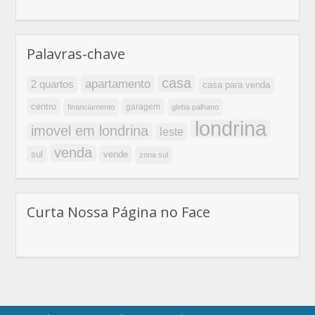
Palavras-chave
casa
apartamento
2 quartos
casa para venda
centro
garagem
financiamento
gleba palhano
londrina
imovel em londrina
leste
venda
sul
vende
zona sul
Curta Nossa Página no Face