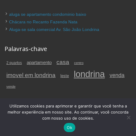
aluga se apartamento condominio baixo
Chácara no Recanto Fazenda Nata
Aluga-se sala comercial Av. São João Londrina
Palavras-chave
casa
apartamento
2 quartos
centro
londrina
imovel em londrina
venda
leste
vende
Utilizamos cookies para aprimorar e garantir que você tenha a
© 2026 imovelemlondrina.com.br – Imóvel em Londrina. Todos os direitos
melhor experiência em nosso site. Ao continuar, você concorda
reservados.
com nosso uso de cookies.
Anúncios Classificados
| Desenvolvimento
MeuPrimeiroSite
Ok