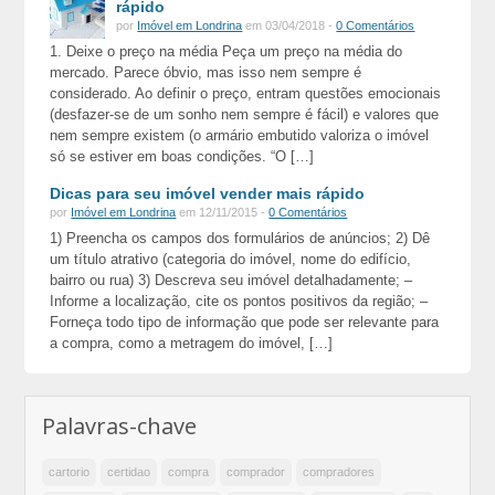
rápido
por
Imóvel em Londrina
em 03/04/2018 -
0 Comentários
1. Deixe o preço na média Peça um preço na média do
mercado. Parece óbvio, mas isso nem sempre é
considerado. Ao definir o preço, entram questões emocionais
(desfazer-se de um sonho nem sempre é fácil) e valores que
nem sempre existem (o armário embutido valoriza o imóvel
só se estiver em boas condições. “O […]
Dicas para seu imóvel vender mais rápido
por
Imóvel em Londrina
em 12/11/2015 -
0 Comentários
1) Preencha os campos dos formulários de anúncios; 2) Dê
um título atrativo (categoria do imóvel, nome do edifício,
bairro ou rua) 3) Descreva seu imóvel detalhadamente; –
Informe a localização, cite os pontos positivos da região; –
Forneça todo tipo de informação que pode ser relevante para
a compra, como a metragem do imóvel, […]
Palavras-chave
cartorio
certidao
compra
comprador
compradores