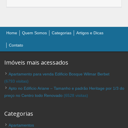
Home
Quem Somos
Categorias
Artigos e Dicas
Contato
Imóveis mais acessados
Apartamento para venda Edificio Bosque Wilmar Berbet
(6793 visitas)
Apto no Edificio Ariane – Tamanho e padrão Heritage por 1/3 do
preço no Centro todo Renovado
(6528 visitas)
Categorias
Apartamentos