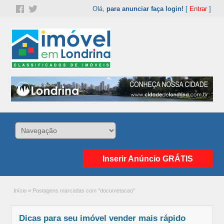
Olá,
para anunciar faça login!
[
Entrar
]
Inserir Anúncio GRÁTIS
Início
»
Postagens marcadas com "documetacao"
Dicas para seu imóvel vender mais rápido