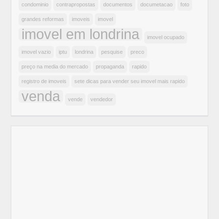
condominio
contrapropostas
documentos
documetacao
foto
grandes reformas
imoveis
imovel
imovel em londrina
imovel ocupado
imovel vazio
iptu
londrina
pesquise
preco
preço na media do mercado
propaganda
rapido
registro de imoveis
sete dicas para vender seu imovel mais rapido
venda
vende
vendedor