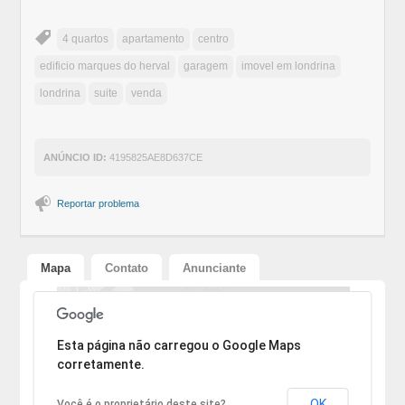
4 quartos
apartamento
centro
edificio marques do herval
garagem
imovel em londrina
londrina
suite
venda
ANÚNCIO ID:
4195825AE8D637CE
Reportar problema
Mapa
Contato
Anunciante
Desculpe, o endereço não pôde ser encontrado.
Esta página não carregou o Google Maps
corretamente.
OK
Você é o proprietário deste site?