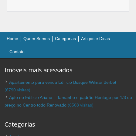
Home
Quem Somos
Categorias
Artigos e Dicas
Contato
Imóveis mais acessados
Apartamento para venda Edificio Bosque Wilmar Berbet
(6790 visitas)
Apto no Edificio Ariane – Tamanho e padrão Heritage por 1/3 do
preço no Centro todo Renovado
(6508 visitas)
Categorias