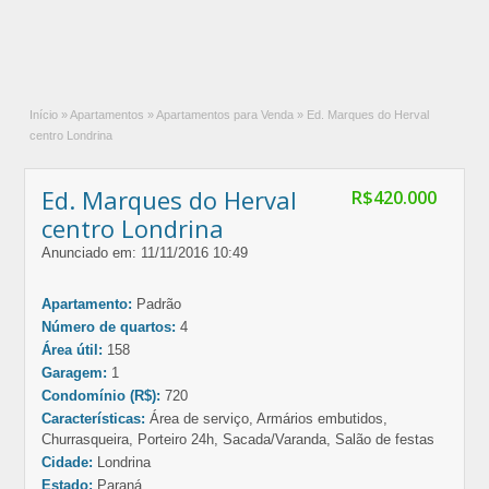
Início
»
Apartamentos
»
Apartamentos para Venda
»
Ed. Marques do Herval
centro Londrina
Ed. Marques do Herval
R$420.000
centro Londrina
Anunciado em: 11/11/2016 10:49
Apartamento:
Padrão
Número de quartos:
4
Área útil:
158
Garagem:
1
Condomínio (R$):
720
Características:
Área de serviço, Armários embutidos,
Churrasqueira, Porteiro 24h, Sacada/Varanda, Salão de festas
Cidade:
Londrina
Estado:
Paraná