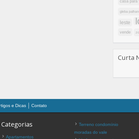
casa para
gleba palhan
leste
vende
zo
Curta 
rtigos e Dicas
Contato
Categorias
Terreno condomínio
moradas do vale
Apartamentos