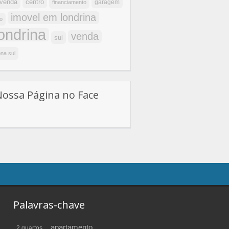
centro
 venda
garagem
financiamento
imovel em londrina
o
londrina
venda
sul
na sul
Nossa Página no Face
Palavras-chave
apartamento
2 quartos