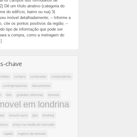
ha os campos dos formulários de
2) Dê um título atrativo (categoria do
me do edifício, bairro ou rua) 3)
seu imóvel detalhadamente; – Informe a
o, cite os pontos positivos da região; –
do tipo de informação que pode ser
 para a compra, como a metragem do
]
as-chave
ertidao
compra
comprador
compradores
contrapropostas
documentos
o
foto
grandes reformas
imoveis
movel em londrina
ado
imovel vazio
iptu
londrina
preco
preço na media do mercado
rapido
registro de imoveis