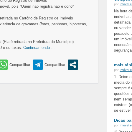
tório de Registro de Imóveis
por
Imóvel 
móvel, pois “Quem não registra não é dono”
Na hora d
imóvel ac
retirada no Cartório de Registro de Imóveis
detalhada
existência de gravames (foros, penhoras, hipotecas,
ou vender
pesadelo.
um imóvel
l (Ela é retirada na Prefeitura do Município)
necessári
U e ou taxas.
Continuar lendo …
segurança
mais ráp
por
Imóvel 
1. Deixe 
média do 
sempre é c
questões 
nem sempr
existem (o
se estive
Dicas pa
por
Imóvel 