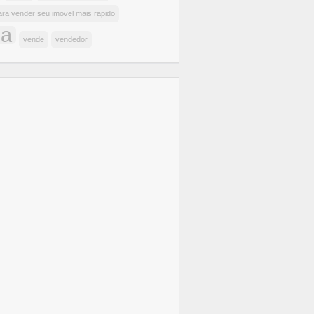
ara vender seu imovel mais rapido
da
vende
vendedor