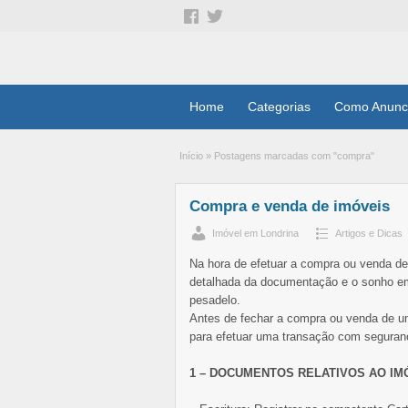
Home
Categorias
Como Anunc
Início
»
Postagens marcadas com "compra"
Compra e venda de imóveis
Imóvel em Londrina
Artigos e Dicas
Na hora de efetuar a compra ou venda d
detalhada da documentação e o sonho em
pesadelo.
Antes de fechar a compra ou venda de u
para efetuar uma transação com seguran
1 – DOCUMENTOS RELATIVOS AO IM