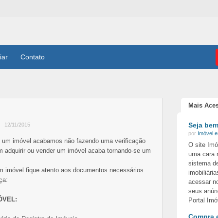
iar
Contato
Mais Ace
Seja bem
12/11/2015
por
Imóvel 
e um imóvel acabamos não fazendo uma verificação
O site Im
 adquirir ou vender um imóvel acaba tornando-se um
uma cara 
sistema de
m imóvel fique atento aos documentos necessários
imobiliári
ça:
acessar no
seus anún
ÓVEL:
Portal Imó
Compra e