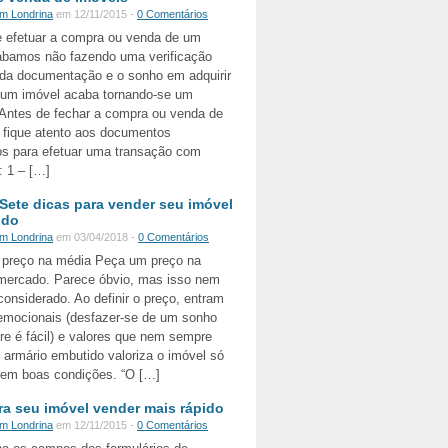
em Londrina
em 12/11/2015 -
0 Comentários
e efetuar a compra ou venda de um
abamos não fazendo uma verificação
 da documentação e o sonho em adquirir
 um imóvel acaba tornando-se um
 Antes de fechar a compra ou venda de
 fique atento aos documentos
os para efetuar uma transação com
: 1 – […]
Sete dicas para vender seu imóvel
ido
em Londrina
em 03/04/2018 -
0 Comentários
o preço na média Peça um preço na
mercado. Parece óbvio, mas isso nem
onsiderado. Ao definir o preço, entram
emocionais (desfazer-se de um sonho
e é fácil) e valores que nem sempre
 armário embutido valoriza o imóvel só
r em boas condições. “O […]
ra seu imóvel vender mais rápido
em Londrina
em 12/11/2015 -
0 Comentários