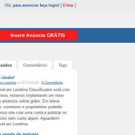
Olá,
para anunciar faça login!
[
Entrar
]
Inserir Anúncio GRÁTIS
ssados
Comentários
Tags
 vindo!
em Londrina
em 27/10/2015 -
0 Comentários
óvel em Londrina Classificados está com
nova, estamos implantando um novo
 anúncios online grátis. Em breve
as, corretores e proprietários poderão
sso site criar uma conta e publicar os
cios sem custo algum. Aguardem!
vel em Londrina
 venda de imóveis