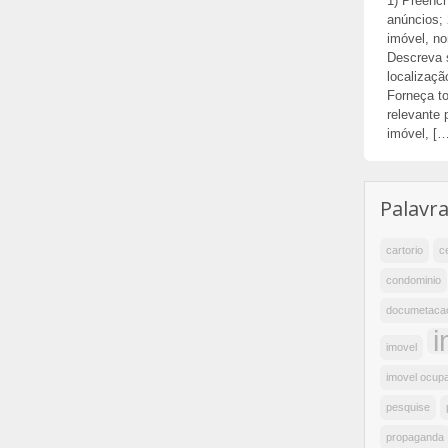
1) Preenc
anúncios; 
imóvel, no
Descreva 
localizaçã
Forneça to
relevante
imóvel, […
Palavr
cartorio
c
condominio
documetaca
i
imovel
imovel ocup
pesquise
propaganda