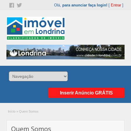
Olá,
para anunciar faça login!
[
Entrar
]
Inserir Anúncio GRÁTIS
Início
»
Quem Somos
Quem Somos