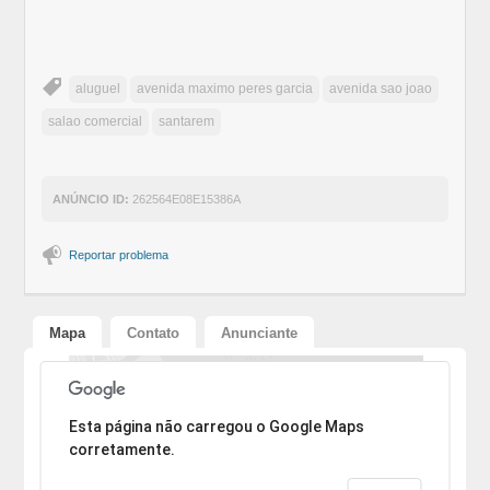
aluguel
avenida maximo peres garcia
avenida sao joao
salao comercial
santarem
ANÚNCIO ID:
262564E08E15386A
Reportar problema
Mapa
Contato
Anunciante
Desculpe, o endereço não pôde ser encontrado.
Esta página não carregou o Google Maps
corretamente.