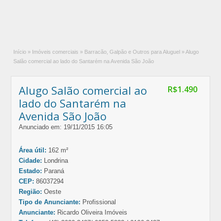
Início
»
Imóveis comerciais
»
Barracão, Galpão e Outros para Aluguel
»
Alugo
Salão comercial ao lado do Santarém na Avenida São João
Alugo Salão comercial ao
R$1.490
lado do Santarém na
Avenida São João
Anunciado em: 19/11/2015 16:05
Área útil:
162 m²
Cidade:
Londrina
Estado:
Paraná
CEP:
86037294
Região:
Oeste
Tipo de Anunciante:
Profissional
Anunciante:
Ricardo Oliveira Imóveis