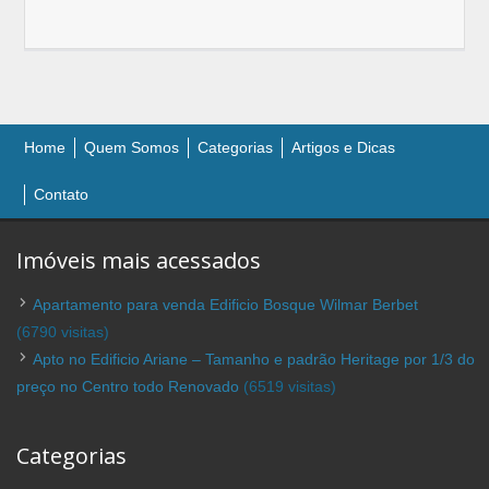
Home
Quem Somos
Categorias
Artigos e Dicas
Contato
Imóveis mais acessados
Apartamento para venda Edificio Bosque Wilmar Berbet
(6790 visitas)
Apto no Edificio Ariane – Tamanho e padrão Heritage por 1/3 do
preço no Centro todo Renovado
(6519 visitas)
Categorias