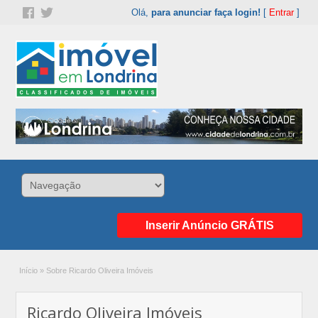
Olá,
para anunciar faça login!
[
Entrar
]
Inserir Anúncio GRÁTIS
Início
»
Sobre Ricardo Oliveira Imóveis
Ricardo Oliveira Imóveis