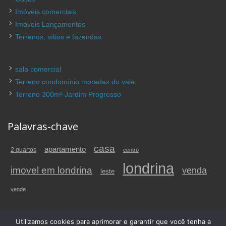
Imóveis comerciais
Imóveis Lançamentos
Terrenos, sítios e fazendas
sala comercial
Terreno condomínio moradas do vale
Terreno 300m² Jardim Progresso
Palavras-chave
casa
apartamento
2 quartos
centro
londrina
imovel em londrina
venda
leste
vende
Utilizamos cookies para aprimorar e garantir que você tenha a
© 2026 imovelemlondrina.com.br – Imóvel em Londrina. Todos os direitos