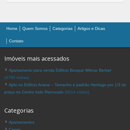
Home
Quem Somos
Categorias
Artigos e Dicas
Contato
Imóveis mais acessados
Apartamento para venda Edificio Bosque Wilmar Berbet
(6790 visitas)
Apto no Edificio Ariane – Tamanho e padrão Heritage por 1/3 do
preço no Centro todo Renovado
(6514 visitas)
Categorias
Apartamentos
Casas