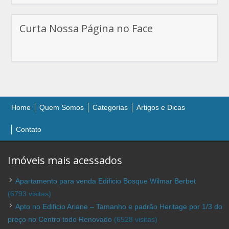
Curta Nossa Página no Face
Home
Quem Somos
Categorias
Artigos e Dicas
Contato
Imóveis mais acessados
Apartamento para venda Edificio Bosque Wilmar Berbet
(6793 visitas)
Apto no Edificio Ariane – Tamanho e padrão Heritage por 1/3 do
preço no Centro todo Renovado
(6528 visitas)