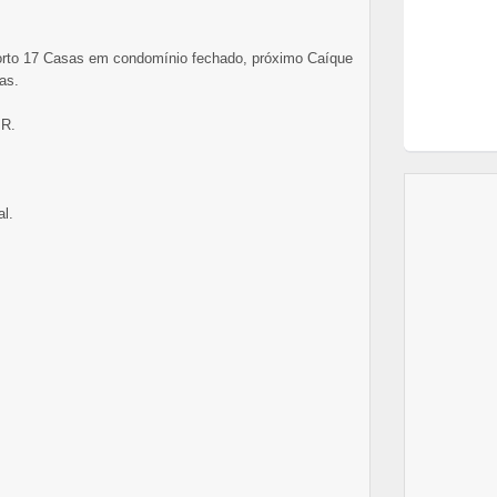
orto 17 Casas em condomínio fechado, próximo Caíque
as.
PR.
l.