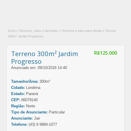
Início
»
Terrenos, sítios e fazendas
»
Terrenos e lotes para Venda
»
Terreno
300m² Jardim Progresso
Terreno 300m² Jardim
R$125.000
Progresso
Anunciado em: 09/10/2018 14:40
Tamanho/Área:
300m²
Cidade:
Londrina
Estado:
Paraná
CEP:
86079140
Região:
Norte
Tipo de Anunciante:
Particular
Anunciante:
Jair
Telefone:
(43) 9 9984-1077