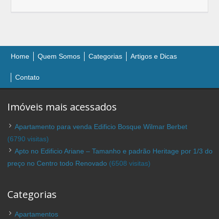
Home
Quem Somos
Categorias
Artigos e Dicas
Contato
Imóveis mais acessados
Apartamento para venda Edificio Bosque Wilmar Berbet
(6790 visitas)
Apto no Edificio Ariane – Tamanho e padrão Heritage por 1/3 do
preço no Centro todo Renovado
(6508 visitas)
Categorias
Apartamentos