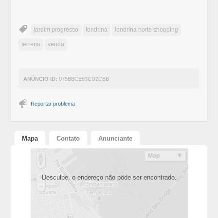
jardim progresso
londrina
londrina norte shopping
terreno
venda
ANÚNCIO ID:
975BBCE63CD2CBB
Reportar problema
Mapa
Contato
Anunciante
Desculpe, o endereço não pôde ser encontrado.