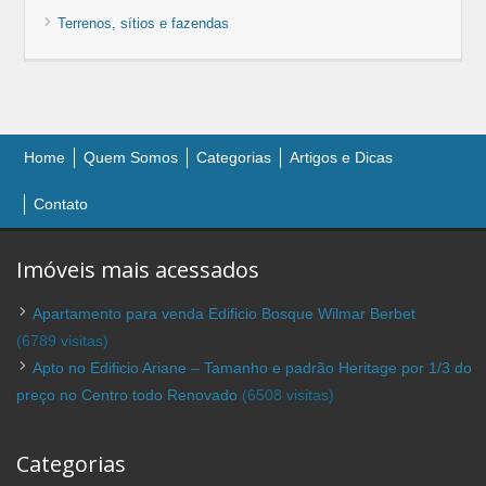
Terrenos, sítios e fazendas
Home
Quem Somos
Categorias
Artigos e Dicas
Contato
Imóveis mais acessados
Apartamento para venda Edificio Bosque Wilmar Berbet
(6789 visitas)
Apto no Edificio Ariane – Tamanho e padrão Heritage por 1/3 do
preço no Centro todo Renovado
(6508 visitas)
Categorias