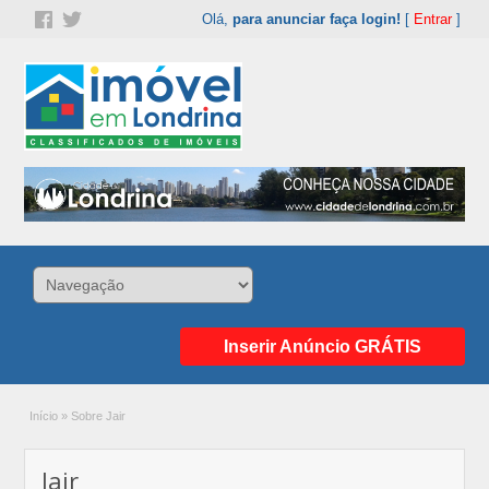
Olá,
para anunciar faça login!
[
Entrar
]
Inserir Anúncio GRÁTIS
Início
»
Sobre Jair
Jair