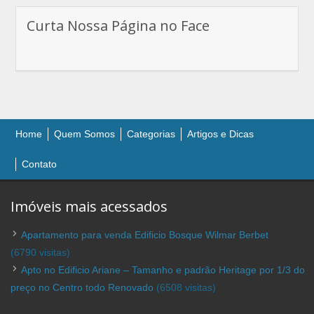
Curta Nossa Página no Face
Home
Quem Somos
Categorias
Artigos e Dicas
Contato
Imóveis mais acessados
Apartamento para venda Edificio Bosque Wilmar Berbet
(6790 visitas)
Apto no Edificio Ariane – Tamanho e padrão Heritage por 1/3 do
preço no Centro todo Renovado
(6508 visitas)