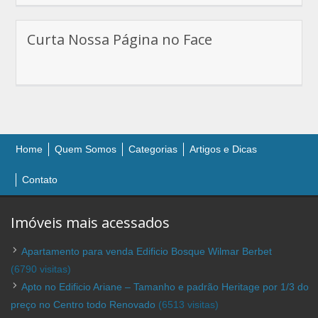
Curta Nossa Página no Face
Home
Quem Somos
Categorias
Artigos e Dicas
Contato
Imóveis mais acessados
Apartamento para venda Edificio Bosque Wilmar Berbet
(6790 visitas)
Apto no Edificio Ariane – Tamanho e padrão Heritage por 1/3 do
preço no Centro todo Renovado
(6513 visitas)