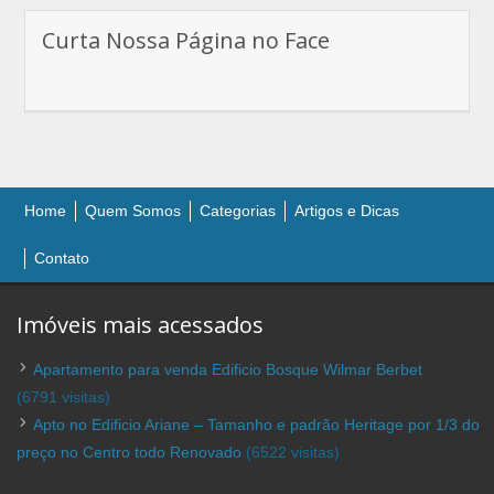
Curta Nossa Página no Face
Home
Quem Somos
Categorias
Artigos e Dicas
Contato
Imóveis mais acessados
Apartamento para venda Edificio Bosque Wilmar Berbet
(6791 visitas)
Apto no Edificio Ariane – Tamanho e padrão Heritage por 1/3 do
preço no Centro todo Renovado
(6522 visitas)