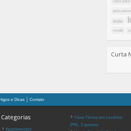
casa para
gleba palhan
leste
vende
zo
Curta 
rtigos e Dicas
Contato
Categorias
Casa Térrea em Londrina
(PR), 2 quartos
Apartamentos