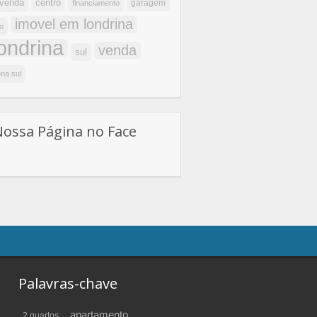
centro
 venda
garagem
financiamento
imovel em londrina
o
londrina
venda
sul
na sul
Nossa Página no Face
Palavras-chave
apartamento
2 quartos