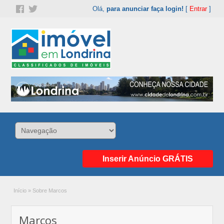
Olá,
para anunciar faça login!
[
Entrar
]
Inserir Anúncio GRÁTIS
Início
»
Sobre Marcos
Marcos