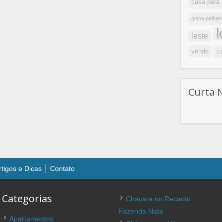
casa para
gleba palhan
leste
vende
zo
Curta 
rtigos e Dicas
Contato
Categorias
Chácara no Recanto
Fazenda Nata
Apartamentos