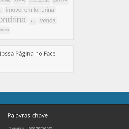
centro
 venda
garagem
financiamento
imovel em londrina
o
londrina
venda
sul
na sul
Nossa Página no Face
Palavras-chave
apartamento
2 quartos