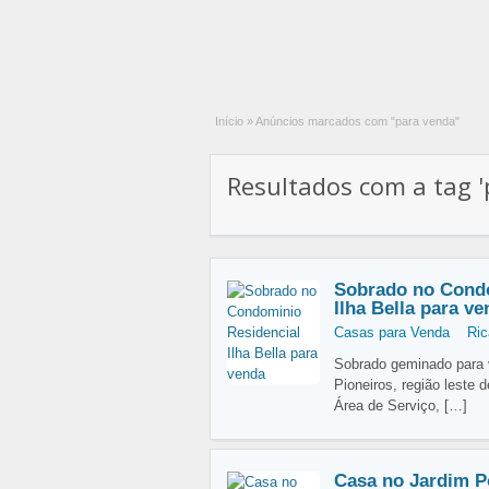
Início
»
Anúncios marcados com "para venda"
Resultados com a tag '
Sobrado no Condo
Ilha Bella para v
Casas para Venda
Ric
Sobrado geminado para v
Pioneiros, região leste 
Área de Serviço,
[…]
Casa no Jardim P