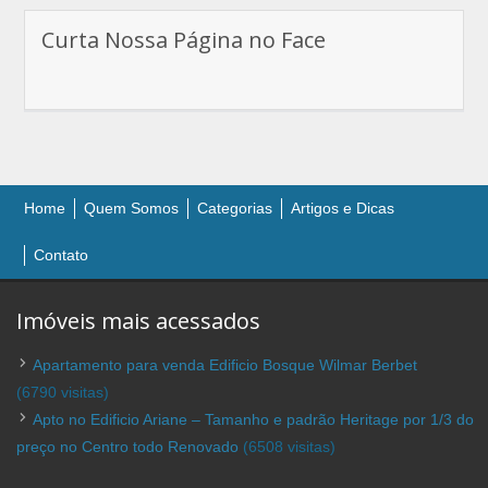
Curta Nossa Página no Face
Home
Quem Somos
Categorias
Artigos e Dicas
Contato
Imóveis mais acessados
Apartamento para venda Edificio Bosque Wilmar Berbet
(6790 visitas)
Apto no Edificio Ariane – Tamanho e padrão Heritage por 1/3 do
preço no Centro todo Renovado
(6508 visitas)