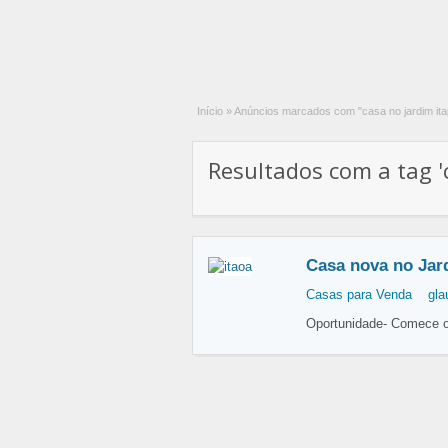
Início
»
Anúncios marcados com "casa no jardim it
Resultados com a tag 'c
Casa nova no Jar
Casas para Venda
gla
Oportunidade- Comece o