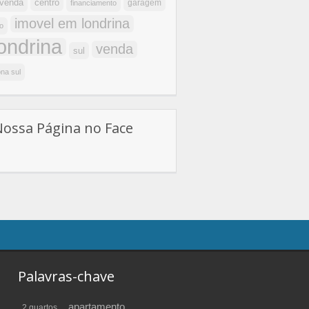
centro
 venda
garagem
financiamento
imovel em londrina
o
londrina
venda
sul
na sul
Nossa Página no Face
Palavras-chave
apartamento
2 quartos