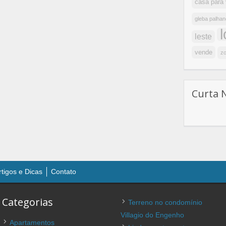
casa para
gleba palhan
leste
vende
zo
Curta 
rtigos e Dicas
Contato
Categorias
Terreno no condomínio
Villagio do Engenho
Apartamentos