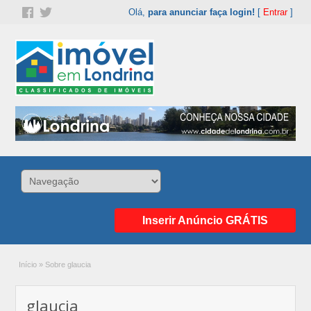
Olá,
para anunciar faça login!
[
Entrar
]
Inserir Anúncio GRÁTIS
Início
»
Sobre glaucia
glaucia