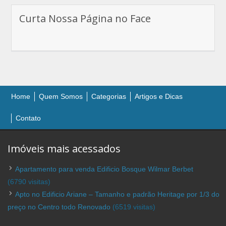
Curta Nossa Página no Face
Home
Quem Somos
Categorias
Artigos e Dicas
Contato
Imóveis mais acessados
Apartamento para venda Edificio Bosque Wilmar Berbet
(6790 visitas)
Apto no Edificio Ariane – Tamanho e padrão Heritage por 1/3 do
preço no Centro todo Renovado
(6519 visitas)