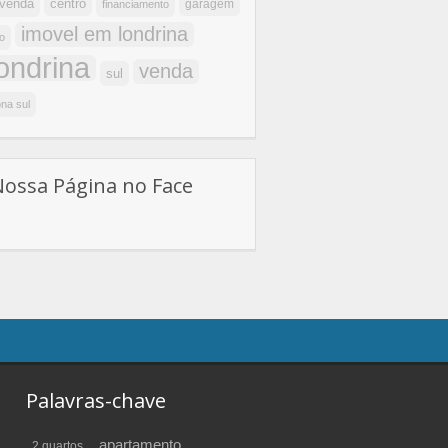
centro
 venda
garagem
financiamento
imovel em londrina
o
londrina
venda
sul
na sul
Nossa Página no Face
Palavras-chave
apartamento
2 quartos