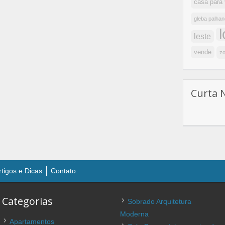
casa para
gleba palhan
leste
vende
zo
Curta 
rtigos e Dicas
Contato
Categorias
Sobrado Arquitetura
Moderna
Apartamentos