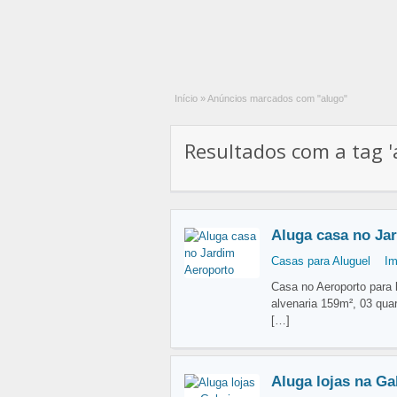
Início
»
Anúncios marcados com "alugo"
Resultados com a tag 'a
Aluga casa no Ja
Casas para Aluguel
Im
Casa no Aeroporto para 
alvenaria 159m², 03 qua
[…]
Aluga lojas na Ga