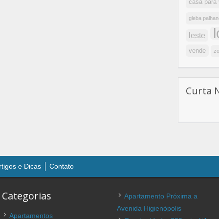
casa para
gleba palhan
leste
vende
zo
Curta 
rtigos e Dicas
Contato
Categorias
Apartamento Próxima a
Avenida Higienópolis
Apartamentos