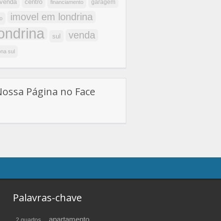
centro
 venda
garagem
financiamento
imovel em londrina
o
londrina
venda
sul
na sul
Nossa Página no Face
Palavras-chave
apartamento
2 quartos