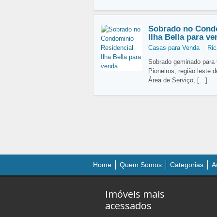
Sobrado no Condo
Ilha Bella para v
Casas para Venda
Ric
Sobrado geminado para v
Pioneiros, região leste 
Área de Serviço,
[…]
Home
Quem Somos
Categorias
A
Imóveis mais
acessados