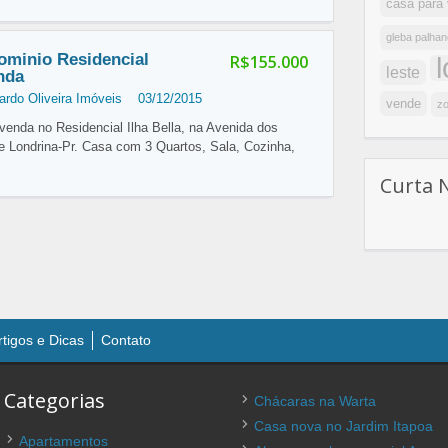
casa para
gleba palhan
minio Residencial
R$155.000
leste
enda
ardo Oliveira Imóveis
03/12/2015
vende
zo
enda no Residencial Ilha Bella, na Avenida dos
de Londrina-Pr. Casa com 3 Quartos, Sala, Cozinha,
Curta 
rtigos e Dicas
Contato
Categorias
Chácaras na Warta
Casa nova no Jardim Itapoa
Apartamentos