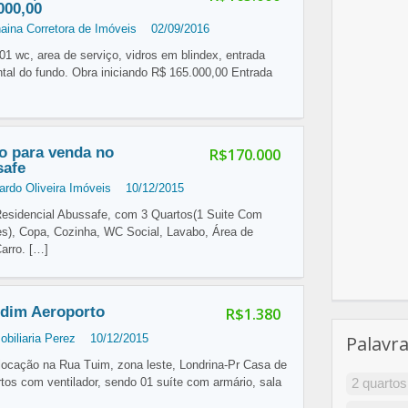
000,00
aina Corretora de Imóveis
02/09/2016
01 wc, area de serviço, vidros em blindex, entrada
ntal do fundo. Obra iniciando R$ 165.000,00 Entrada
o para venda no
R$170.000
safe
ardo Oliveira Imóveis
10/12/2015
sidencial Abussafe, com 3 Quartos(1 Suite Com
es), Copa, Cozinha, WC Social, Lavabo, Área de
Carro.
[…]
rdim Aeroporto
R$1.380
obiliaria Perez
10/12/2015
Palavr
locação na Rua Tuim, zona leste, Londrina-Pr Casa de
rtos com ventilador, sendo 01 suíte com armário, sala
2 quartos