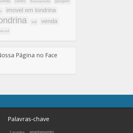
centro
 venda
garagem
financiamento
imovel em londrina
o
londrina
venda
sul
na sul
Nossa Página no Face
Palavras-chave
apartamento
2 quartos