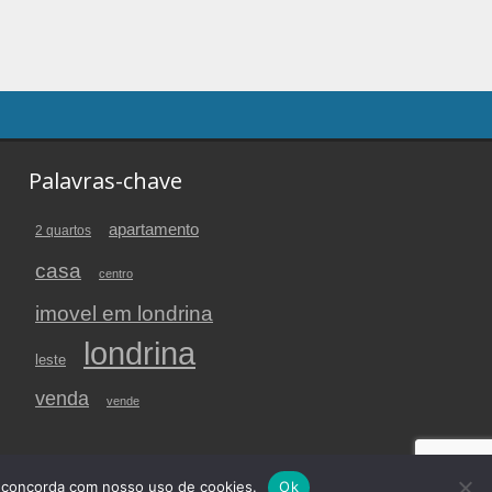
Palavras-chave
apartamento
2 quartos
casa
centro
imovel em londrina
londrina
leste
venda
vende
cados
| Desenvolvimento
MeuPrimeiroSite
cê concorda com nosso uso de cookies.
Ok