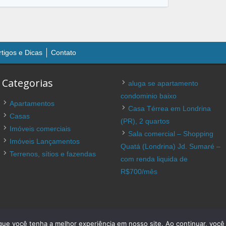
rtigos e Dicas
Contato
Categorias
aluga se apartamento
condominio baixo
Apartamentos
Casa Térrea em Londrina
Casas
(PR), 2 quartos
Imóveis comerciais
Sala comercial – Shopping
Imóveis Lançamentos
Quatá (Londrina) Jd. Sumaré –
Terrenos, sítios e fazendas
com renda liquida de
R$700/mês
em Londrina. Todos os direitos reservados.
Anúncios Classifi
r que você tenha a melhor experiência em nosso site. Ao continuar, vo