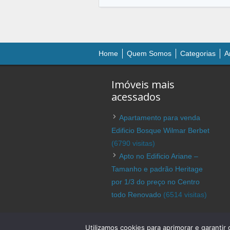
Home
Quem Somos
Categorias
A
Imóveis mais
acessados
Apartamento para venda
Edificio Bosque Wilmar Berbet
(6790 visitas)
Apto no Edificio Ariane –
Tamanho e padrão Heritage
por 1/3 do preço no Centro
todo Renovado
(6514 visitas)
© 2026 imovelemlondrina.com.br – Imóvel 
Utilizamos cookies para aprimorar e garanti