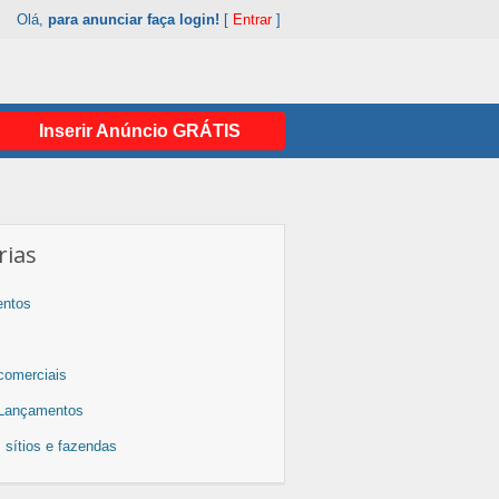
Olá,
para anunciar faça login!
[
Entrar
]
Inserir Anúncio GRÁTIS
rias
entos
comerciais
 Lançamentos
 sítios e fazendas