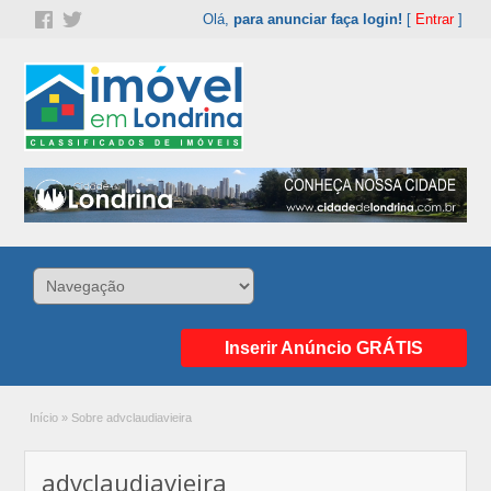
Olá,
para anunciar faça login!
[
Entrar
]
Inserir Anúncio GRÁTIS
Início
»
Sobre advclaudiavieira
advclaudiavieira