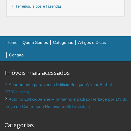
Terrenos, sítios e fazendas
Home
Quem Somos
Categorias
Artigos e Dicas
Contato
Imóveis mais acessados
Apartamento para venda Edificio Bosque Wilmar Berbet
(6790 visitas)
Apto no Edificio Ariane – Tamanho e padrão Heritage por 1/3 do
preço no Centro todo Renovado
(6515 visitas)
Categorias