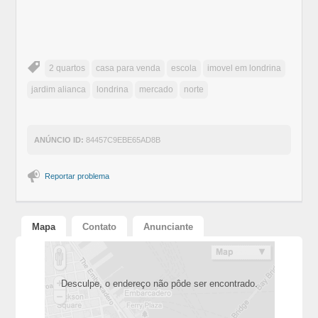
2 quartos
casa para venda
escola
imovel em londrina
jardim alianca
londrina
mercado
norte
ANÚNCIO ID:
84457C9EBE65AD8B
Reportar problema
Mapa
Contato
Anunciante
Desculpe, o endereço não pôde ser encontrado.