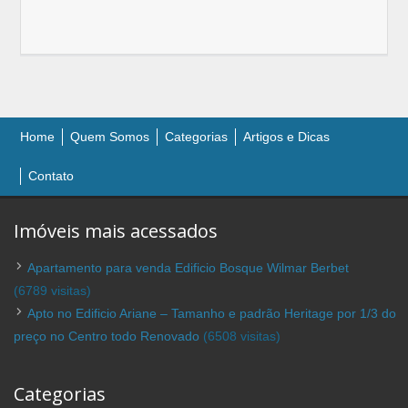
Home
Quem Somos
Categorias
Artigos e Dicas
Contato
Imóveis mais acessados
Apartamento para venda Edificio Bosque Wilmar Berbet
(6789 visitas)
Apto no Edificio Ariane – Tamanho e padrão Heritage por 1/3 do
preço no Centro todo Renovado
(6508 visitas)
Categorias