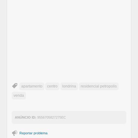
apartamento
centro
londrina
residencial petropolis
venda
ANÚNCIO ID:
9556705827275EC
Reportar problema