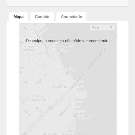
Mapa
Contato
Anunciante
Desculpe, o endereço não pôde ser encontrado.