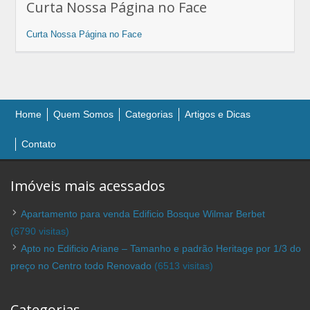
Curta Nossa Página no Face
Curta Nossa Página no Face
Home
Quem Somos
Categorias
Artigos e Dicas
Contato
Imóveis mais acessados
Apartamento para venda Edificio Bosque Wilmar Berbet
(6790 visitas)
Apto no Edificio Ariane – Tamanho e padrão Heritage por 1/3 do
preço no Centro todo Renovado
(6513 visitas)
Categorias