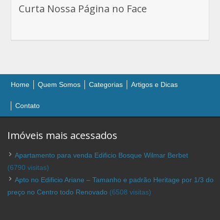
Curta Nossa Página no Face
Home
Quem Somos
Categorias
Artigos e Dicas
Contato
Imóveis mais acessados
Apartamento para venda Edificio Bosque Wilmar Berbet
(6790 visitas)
Apto no Edificio Ariane – Tamanho e padrão Heritage por 1/3 do
preço no Centro todo Renovado
(6508 visitas)