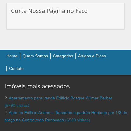
Curta Nossa Página no Face
Home
Quem Somos
Categorias
Artigos e Dicas
Contato
Imóveis mais acessados
Apartamento para venda Edificio Bosque Wilmar Berbet
(6790 visitas)
Apto no Edificio Ariane – Tamanho e padrão Heritage por 1/3 do
preço no Centro todo Renovado
(6509 visitas)