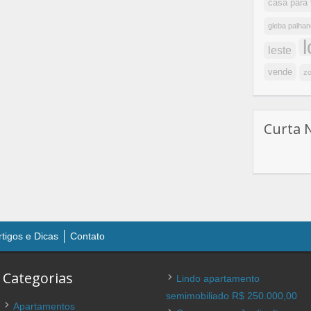
casa para
gleba palhan
leste
vende
zo
Curta 
rtigos e Dicas
Contato
Categorias
Lindo apartamento
semimobiliado R$ 250.000,00
Apartamentos