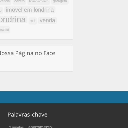
centro
 venda
garagem
financiamento
imovel em londrina
o
londrina
venda
sul
na sul
Nossa Página no Face
Palavras-chave
apartamento
2 quartos