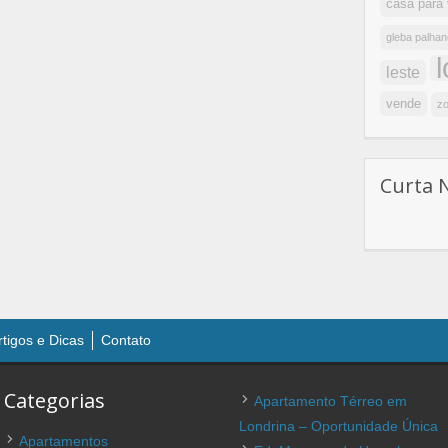
casa para
gleba palhan
leste
vende
zo
Curta 
rtigos e Dicas
Contato
Categorias
Apartamento Térreo em
Londrina – Oportunidade Única
Apartamentos