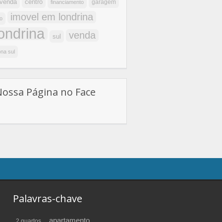
centro
 venda
garagem
financiamento
imovel em londrina
o
londrina
venda
sul
na sul
Nossa Página no Face
Palavras-chave
apartamento
2 quartos