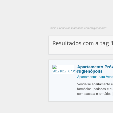
Início
»
Anúncios marcados com "higienopolis"
Resultados com a tag 'h
Apartamento Próx
Higienópolis
Apartamentos para Ven
Vende-se apartamento em
farmácias, padarias e s
com sacada e armários