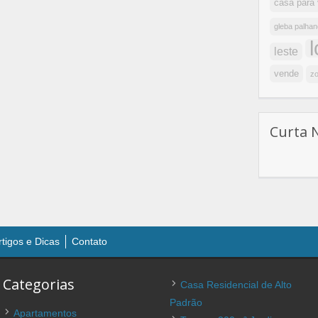
casa para
gleba palhan
leste
vende
zo
Curta 
rtigos e Dicas
Contato
Categorias
Casa Residencial de Alto
Padrão
Apartamentos