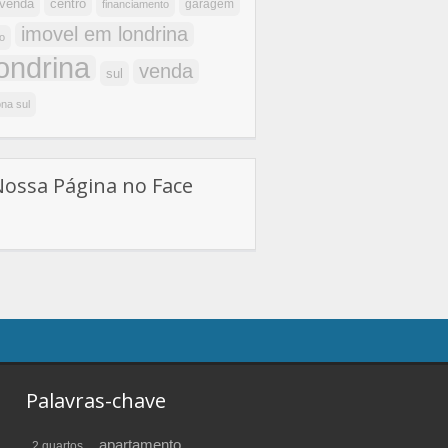
centro
 venda
garagem
financiamento
imovel em londrina
o
londrina
venda
sul
na sul
Nossa Página no Face
Palavras-chave
apartamento
2 quartos