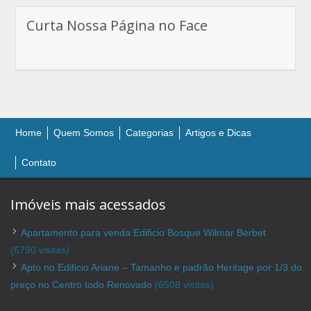
Curta Nossa Página no Face
Home
Quem Somos
Categorias
Artigos e Dicas
Contato
Imóveis mais acessados
Apartamento para venda Edificio Bosque Wilmar Berbet
(6790 visitas)
Apto no Edificio Ariane – Tamanho e padrão Heritage por 1/3 do
preço no Centro todo Renovado
(6508 visitas)