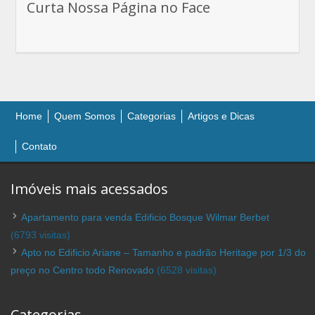
Curta Nossa Página no Face
Home
Quem Somos
Categorias
Artigos e Dicas
Contato
Imóveis mais acessados
Apartamento para venda Edificio Bosque Wilmar Berbet
(6793 visitas)
Apto no Edificio Ariane – Tamanho e padrão Heritage por 1/3 do
preço no Centro todo Renovado
(6528 visitas)
Categorias