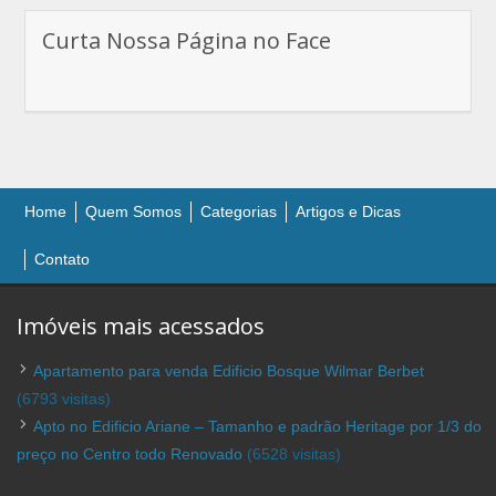
Curta Nossa Página no Face
Home
Quem Somos
Categorias
Artigos e Dicas
Contato
Imóveis mais acessados
Apartamento para venda Edificio Bosque Wilmar Berbet
(6793 visitas)
Apto no Edificio Ariane – Tamanho e padrão Heritage por 1/3 do
preço no Centro todo Renovado
(6528 visitas)