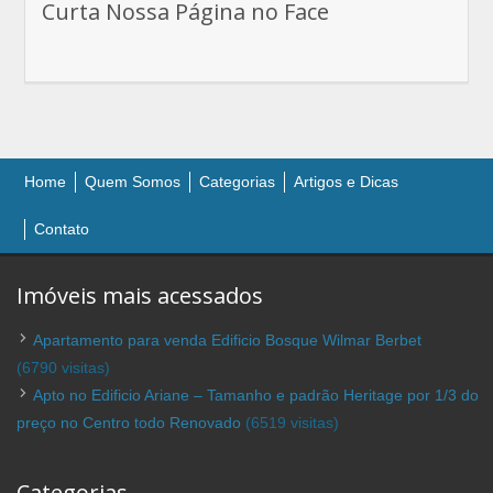
Curta Nossa Página no Face
Home
Quem Somos
Categorias
Artigos e Dicas
Contato
Imóveis mais acessados
Apartamento para venda Edificio Bosque Wilmar Berbet
(6790 visitas)
Apto no Edificio Ariane – Tamanho e padrão Heritage por 1/3 do
preço no Centro todo Renovado
(6519 visitas)
Categorias