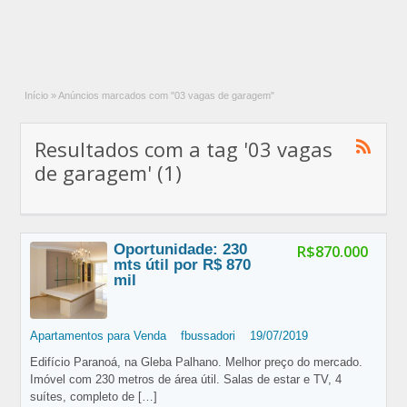
Início
»
Anúncios marcados com "03 vagas de garagem"
Resultados com a tag '03 vagas
de garagem' (1)
Oportunidade: 230
R$870.000
mts útil por R$ 870
mil
Apartamentos para Venda
fbussadori
19/07/2019
Edifício Paranoá, na Gleba Palhano. Melhor preço do mercado.
Imóvel com 230 metros de área útil. Salas de estar e TV, 4
suítes, completo de
[…]