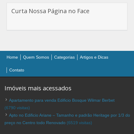
Curta Nossa Página no Face
Home
Quem Somos
Categorias
Artigos e Dicas
Contato
Imóveis mais acessados
Apartamento para venda Edificio Bosque Wilmar Berbet
(6790 visitas)
Apto no Edificio Ariane – Tamanho e padrão Heritage por 1/3 do
preço no Centro todo Renovado
(6519 visitas)